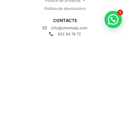
Política de privacitat
Política de devolucions
1
CONTACTE
info@streetskp.com
632 94 19 72
Gran Vía 1, 48001 Bilbao, Bizkaia
Horari: 10:00h - 20:00h
Què és Street SKP?
Com funciona?
Què és un escape room?