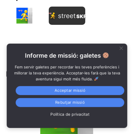
Com
Què
funciona?
és
Street
Leer »
SKP®
?
Leer »
Informe de missió: galetes
Fem servir galetes per recordar les teves preferències i
Más populares:
millorar la teva experiència. Acceptar-les farà que la teva
aventura sigui molt més fluida.
Acceptar missió
Rebutjar missió
Política de privacitat