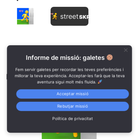
Com
Què
funciona?
és
Street
Leer »
SKP®
?
Leer »
Informe de missió: galetes
Fem servir galetes per recordar les teves preferències i
Más populares:
millorar la teva experiència. Acceptar-les farà que la teva
aventura sigui molt més fluida.
Acceptar missió
Rebutjar missió
Política de privacitat