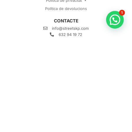
Política de privacitat
Política de devolucions
1
CONTACTE
info@streetskp.com
632 94 19 72
Gran Vía 1, 48001 Bilbao, Bizkaia
Horari: 10:00h - 20:00h
Què és Street SKP?
Com funciona?
Què és un escape room?