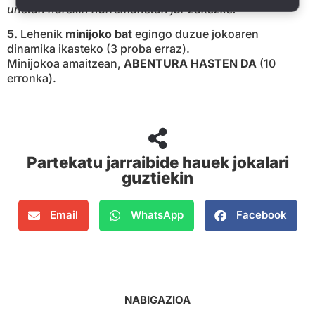
unetan harekin harremanetan jar zaitezke.
5.
Lehenik
minijoko bat
egingo duzue jokoaren
dinamika ikasteko (3 proba erraz).
Minijokoa amaitzean,
ABENTURA HASTEN DA
(10
erronka).
Partekatu jarraibide hauek jokalari
guztiekin
Email
WhatsApp
Facebook
NABIGAZIOA