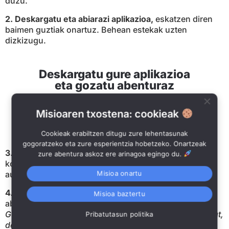
duzu.
2.
Deskargatu eta abiarazi aplikazioa,
eskatzen diren
baimen guztiak onartuz. Behean estekak uzten
dizkizugu.
Deskargatu gure aplikazioa
eta gozatu abenturaz
Misioaren txostena: cookieak
Cookieak erabiltzen ditugu zure lehentasunak
gogoratzeko eta zure esperientzia hobetzeko. Onartzeak
3. Sartu posta elektronikoan
jaso duzun erreserba-
zure abentura askoz ere arinagoa egingo du.
kodea aplikazioak eskatzen dizunean, eta ondoren
aukeratu zure taldea.
Misioa onartu
4.
Egon
Hasierako Lekuan
: erreserbatutako
Misioa baztertu
abenturaren arabera izango da.
Gogoratu: zure Game Master-a, benetako pertsona bat,
Pribatutasun politika
dena urrutitik gainbegiratzen egongo da eta edozein