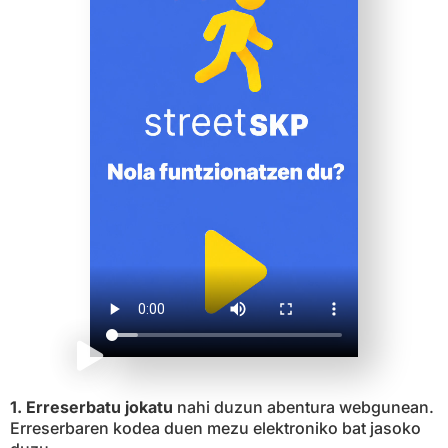
1.
Erreserbatu jokatu
nahi duzun abentura webgunean.
Erreserbaren kodea duen mezu elektroniko bat jasoko