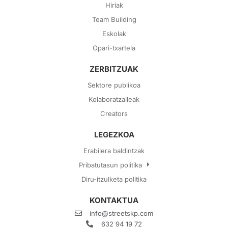
Hiriak
Team Building
Eskolak
Opari-txartela
ZERBITZUAK
Sektore publikoa
Kolaboratzaileak
Creators
LEGEZKOA
Erabilera baldintzak
Pribatutasun politika
Diru-itzulketa politika
KONTAKTUA
info@streetskp.com
632 94 19 72