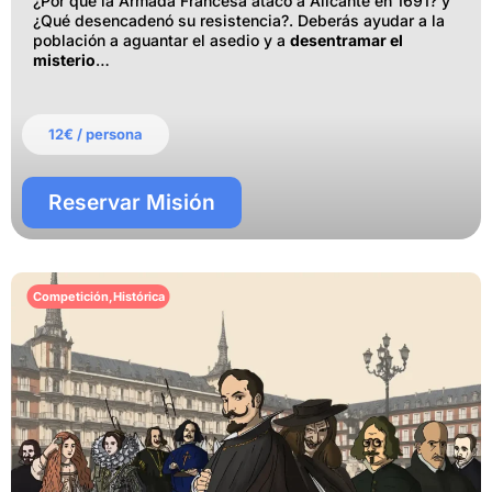
¿Por qué la Armada Francesa atacó a Alicante en 1691? y
¿Qué desencadenó su resistencia?. Deberás ayudar a la
población a aguantar el asedio y a
desentramar el
misterio
…
12€ / persona
Reservar Misión
Competición
,
Histórica