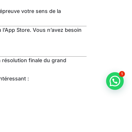
l’épreuve votre sens de la
ou l’App Store. Vous n’avez besoin
 résolution finale du grand
1
ntéressant :
mystère et termine les épreuves en
 encore plus amusante.
 dans les rues d’une ville ou d’un