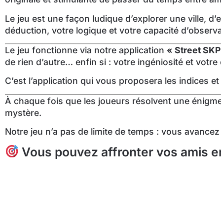
Le jeu est une façon ludique d’explorer une ville, d’e
déduction, votre logique et votre capacité d’observa
Le jeu fonctionne via notre application
« Street SKP
de rien d’autre… enfin si : votre ingéniosité et votr
C’est l’application qui vous proposera les indices et 
À chaque fois que les joueurs résolvent une énigme, 
mystère.
Notre jeu n’a pas de limite de temps : vous avance
Vous pouvez affronter vos amis en
En jouant en équipe, vous aurez la possibilité de ri
premier. La compétition ajoute une dose supplément
En résumé, le street escape est un jeu captivant et 
village.