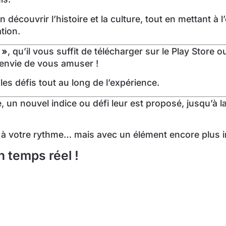
n découvrir l’histoire et la culture, tout en mettant à 
tion.
 »
, qu’il vous suffit de télécharger sur le Play Store 
e envie de vous amuser !
les défis tout au long de l’expérience.
un nouvel indice ou défi leur est proposé, jusqu’à la
z à votre rythme… mais avec un élément encore plus i
 temps réel !
valiser avec d’autres groupes pour voir qui résout le 
aire d’émotion et d’adrénaline, rendant l’expérience
stimulant basé sur la résolution d’énigmes et de défis