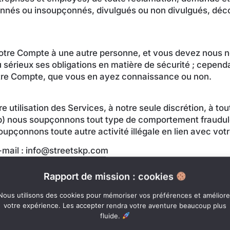
nés ou insoupçonnés, divulgués ou non divulgués, découl
tre Compte à une autre personne, et vous devez nous not
 sérieux ses obligations en matière de sécurité ; cepend
 votre Compte, que vous en ayez connaissance ou non.
e utilisation des Services, à notre seule discrétion, à 
(b) nous soupçonnons tout type de comportement frauduleu
oupçonnons toute autre activité illégale en lien avec vo
mail : info@streetskp.com
Rapport de mission : cookies
dispositions suivantes des présentes Conditions resteron
Nous utilisons des cookies pour mémoriser vos préférences et améliore
demnisation, Limitation de responsabilité, Résolution des
votre expérience. Les accepter rendra votre aventure beaucoup plus
fluide.