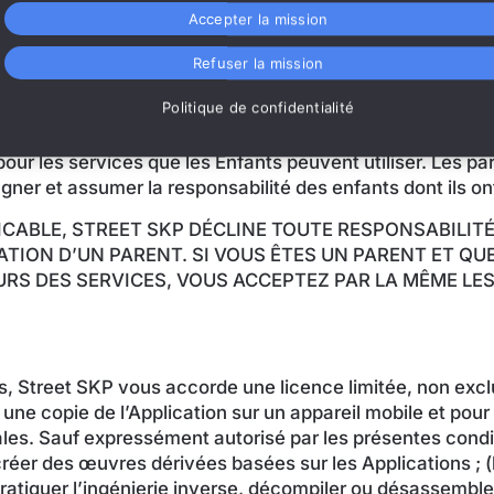
Accepter la mission
les Services. On entend par « Enfant » une personne (a) â
de l’âge requis pour consentir au traitement des données
Refuser la mission
Politique de confidentialité
 accompagnés et supervisés par un adulte dûment autorisé
r les services que les Enfants peuvent utiliser. Les par
agner et assumer la responsabilité des enfants dont ils on
ICABLE, STREET SKP DÉCLINE TOUTE RESPONSABILIT
ATION D’UN PARENT. SI VOUS ÊTES UN PARENT ET Q
RS DES SERVICES, VOUS ACCEPTEZ PAR LA MÊME LES
s, Street SKP vous accorde une licence limitée, non excl
une copie de l’Application sur un appareil mobile et pour 
les. Sauf expressément autorisé par les présentes condi
créer des œuvres dérivées basées sur les Applications ; (b
) pratiquer l’ingénierie inverse, décompiler ou désassembler