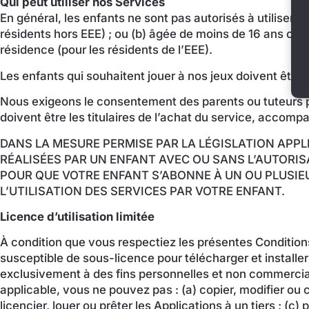
Qui peut utiliser nos Services
En général, les enfants ne sont pas autorisés à utiliser 
résidents hors EEE) ; ou (b) âgée de moins de 16 ans ou 
résidence (pour les résidents de l’EEE).
Les enfants qui souhaitent jouer à nos jeux doivent être
Nous exigeons le consentement des parents ou tuteurs pou
doivent être les titulaires de l’achat du service, accomp
DANS LA MESURE PERMISE PAR LA LÉGISLATION APPL
RÉALISÉES PAR UN ENFANT AVEC OU SANS L’AUTORIS
POUR QUE VOTRE ENFANT S’ABONNE À UN OU PLUSIEU
L’UTILISATION DES SERVICES PAR VOTRE ENFANT.
Licence d’utilisation limitée
À condition que vous respectiez les présentes Condition
susceptible de sous-licence pour télécharger et installer 
exclusivement à des fins personnelles et non commercia
applicable, vous ne pouvez pas : (a) copier, modifier ou 
licencier, louer ou prêter les Applications à un tiers ; (c