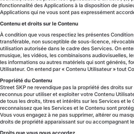
fonctionnalité des Applications à la disposition de plusie
Applications qui ne vous sont pas expressément accordé
Contenu et droits sur le Contenu
À condition que vous respectiez les présentes Conditio
transférable, non susceptible de sous-licence, révocable 
utilisation autorisée dans le cadre des Services. On entend
musique, les vidéos, les combinaisons audiovisuelles, le
les informations ou autres matériels qui sont générés, fo
Utilisateur. On entend par « Contenu Utilisateur » tout Co
Propriété du Contenu
Street SKP ne revendique pas la propriété des droits sur l
reconnus pour utiliser et exploiter votre Contenu Utilisa
de tous les droits, titres et intérêts sur les Services et l
reconnaissez que les Services et le Contenu sont protégés
Vous vous engagez à ne pas supprimer, altérer ou masqu
droits de propriété apparaissant sur ou accompagnant le
Droits que vous nous accordez