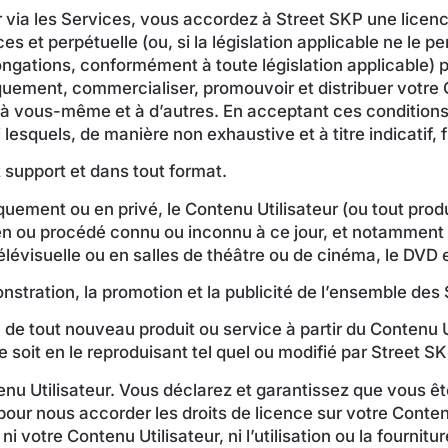
 via les Services, vous accordez à Street SKP une licenc
s et perpétuelle (ou, si la législation applicable ne le 
ngations, conformément à toute législation applicable) pou
uement, commercialiser, promouvoir et distribuer votre C
nu à vous-même et à d’autres. En acceptant ces condition
esquels, de manière non exhaustive et à titre indicatif, f
t support et dans tout format.
iquement ou en privé, le Contenu Utilisateur (ou tout produ
oyen ou procédé connu ou inconnu à ce jour, et notamment 
télévisuelle ou en salles de théâtre ou de cinéma, le DVD 
monstration, la promotion et la publicité de l’ensemble de
e tout nouveau produit ou service à partir du Contenu Uti
e soit en le reproduisant tel quel ou modifié par Street SK
nu Utilisateur. Vous déclarez et garantissez que vous êt
pour nous accorder les droits de licence sur votre Conte
votre Contenu Utilisateur, ni l’utilisation ou la fournitur