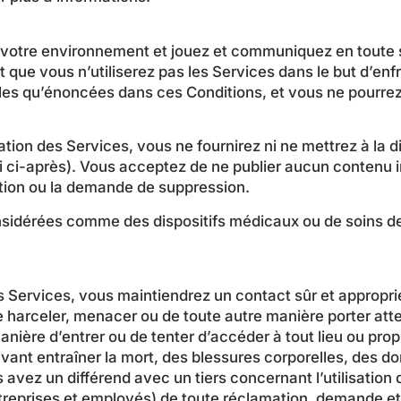
 à votre environnement et jouez et communiquez en toute
t que vous n’utiliserez pas les Services dans le but d’enf
elles qu’énoncées dans ces Conditions, et vous ne pourre
tion des Services, vous ne fournirez ni ne mettrez à la d
ni ci-après). Vous acceptez de ne publier aucun contenu 
cation ou la demande de suppression.
sidérées comme des dispositifs médicaux ou de soins de 
s Services, vous maintiendrez un contact sûr et approprié
harceler, menacer ou de toute autre manière porter attei
nière d’entrer ou de tenter d’accéder à tout lieu ou prop
pouvant entraîner la mort, des blessures corporelles, des
 avez un différend avec un tiers concernant l’utilisation
oentreprises et employés) de toute réclamation, demande e