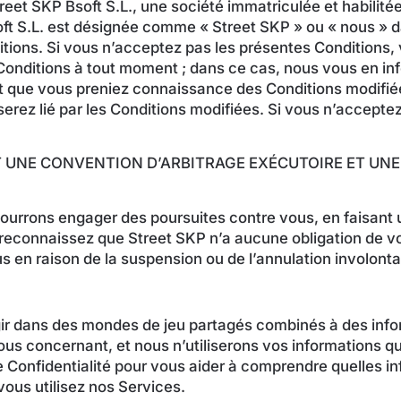
eet SKP Bsoft S.L., une société immatriculée et habilité
ft S.L. est désignée comme « Street SKP » ou « nous » d
tions. Si vous n’acceptez pas les présentes Conditions, v
 Conditions à tout moment ; dans ce cas, nous vous en in
tant que vous preniez connaissance des Conditions modifiée
serez lié par les Conditions modifiées. Si vous n’acceptez
ENT UNE CONVENTION D’ARBITRAGE EXÉCUTOIRE ET U
urrons engager des poursuites contre vous, en faisant u
reconnaissez que Street SKP n’a aucune obligation de vo
dus en raison de la suspension ou de l’annulation involont
ir dans des mondes de jeu partagés combinés à des info
vous concernant, et nous n’utiliserons vos informations 
de Confidentialité pour vous aider à comprendre quelles 
 vous utilisez nos Services.