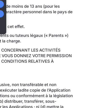
gée de moins de 13 ans (pour les
 à caractère personnel dans le pays de
 à cet effet.
ents ou tuteurs légaux (« Parents »)
t la charge.
É CONCERNANT LES ACTIVITÉS
UE VOUS DONNEZ VOTRE PERMISSION
 CONDITIONS RELATIVES À
usive, non transférable et non
exécuter ladite copie de l’Application
tions ou conformément à la législation
) distribuer, transférer, sous-
 les Applications ; ni (d) mettre la