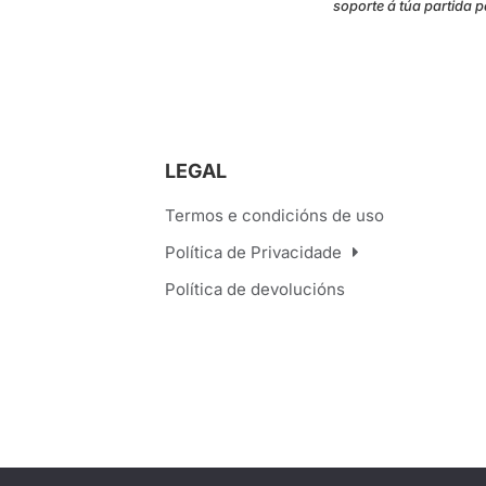
soporte á túa partida p
LEGAL
Termos e condicións de uso
Política de Privacidade
Política de devolucións
 SKP?
Como funciona?
Que é un escape room?