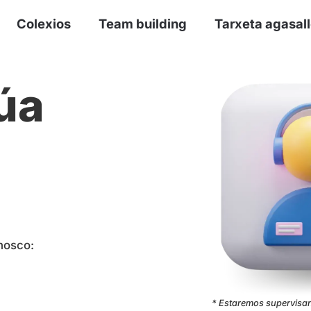
Colexios
Team building
Tarxeta agasal
úa
nosco:
* Estaremos supervisa