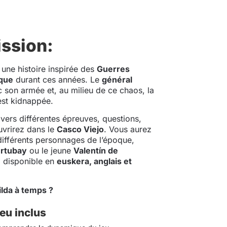
ission:
 une histoire inspirée des
Guerres
sque
durant ces années. Le
général
c son armée et, au milieu de ce chaos, la
st kidnappée.
vers différentes épreuves, questions,
vrirez dans le
Casco Viejo
. Vous aurez
différents personnages de l’époque,
urtubay
ou le jeune
Valentín de
i disponible en
euskera, anglais et
lda à temps ?
eu inclus