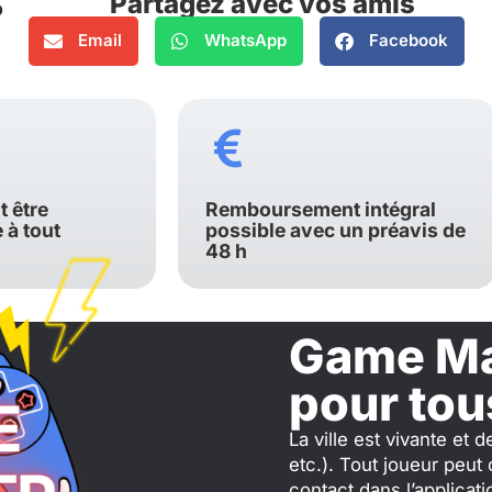
Partagez avec vos amis
Email
WhatsApp
Facebook
t être
Remboursement intégral
à tout
possible avec un préavis de
48 h
Game Ma
pour tou
La ville est vivante et 
etc.). Tout joueur peut
contact dans l’applicati