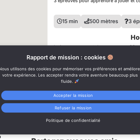
3 épreuves pour apprendre à jouer et 
15 min
500 mètres
3 ép
Ho
Le jeu vous permet de
commencer 20 mi
réservation.
Rapport de mission : cookies
10:00, 11:00, 12:00, 13:00, 16:00, 17
Nous utilisons des cookies pour mémoriser vos préférences et améliore
votre expérience. Les accepter rendra votre aventure beaucoup plus
*Vous pouvez toujours modifier la date 
fluide.
Accepter la mission
Réservez
Connexion
Refuser la mission
Internet
Politique de confidentialité