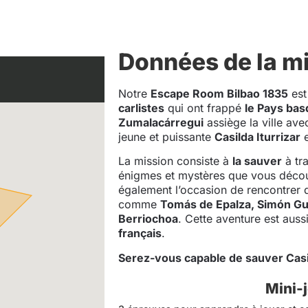
Données de la m
Notre
Escape Room Bilbao 1835
est
carlistes
qui ont frappé
le Pays ba
Zumalacárregui
assiège la ville ave
jeune et puissante
Casilda Iturrizar
e
La mission consiste à
la sauver
à tra
énigmes et mystères que vous décou
également l’occasion de rencontrer 
comme
Tomás de Epalza, Simón G
Berriochoa
. Cette aventure est auss
français
.
Serez-vous capable de sauver Casi
Mini-j