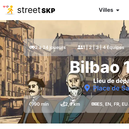
Villes
2 à 24 joueurs
1 | 2 | 3 | 4 Équipes
Bilbao 
Lieu de dépa
Place de S
90 min
2,6 km
ES, EN, FR, EU