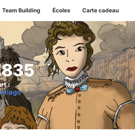
Team Building
Écoles
Carte cadeau
1835
rt :
antiago