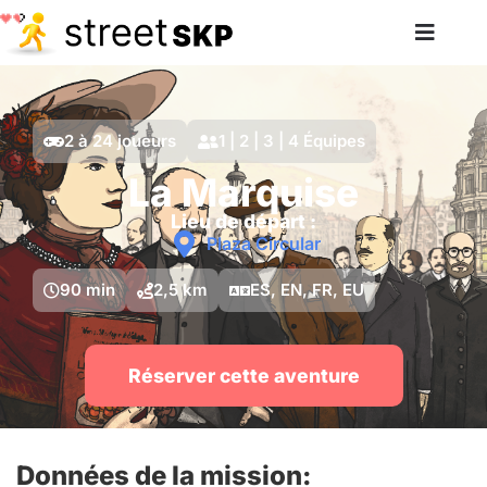
2 à 24 joueurs
1 | 2 | 3 | 4 Équipes
La Marquise
Lieu de départ :
Plaza Circular
90 min
2,5 km
ES, EN, FR, EU
Réserver cette aventure
Données de la mission: