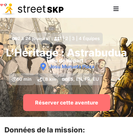
2 à 24 joueurs
1 | 2 | 3 | 4 Équipes
L’Héritage : Astrabudua
Lieu de départ :
Josu Murueta Plaza
60 min
1,8 km
ES, EN, FR, EU
Réserver cette aventure
Données de la mission: