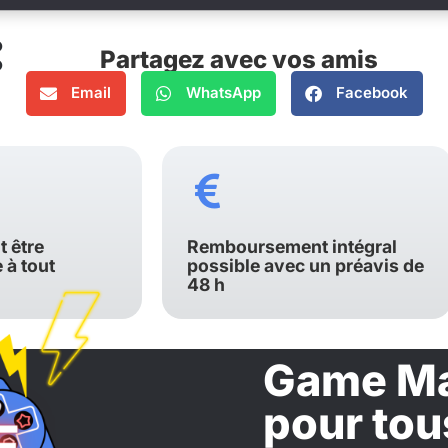
Partagez avec vos amis
Email
WhatsApp
Facebook
t être
Remboursement intégral
à tout
possible avec un préavis de
48 h
Game Ma
pour tou