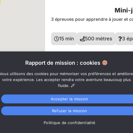
Mini-j
3 épreuves pour apprendre à jouer et 
15 min
500 mètres
3 ép
Ho
Rapport de mission : cookies
Le jeu vous permet de
commencer 20 mi
réservation.
Nous utilisons des cookies pour mémoriser vos préférences et améliore
votre expérience. Les accepter rendra votre aventure beaucoup plus
10:00, 11:00, 12:00, 13:00, 16:00, 17
fluide.
*Vous pouvez toujours modifier la date 
Accepter la mission
Refuser la mission
Réservez
Connexion
Politique de confidentialité
Internet