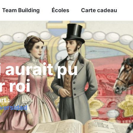
Team Building
Écoles
Carte cadeau
aurait pu
 roi
rt :
iversidad