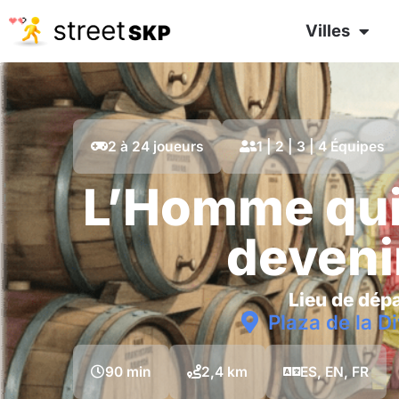
Villes
2 à 24 joueurs
1 | 2 | 3 | 4 Équipes
L’Homme qui 
devenir
Lieu de dépa
Plaza de la D
90 min
2,4 km
ES, EN, FR