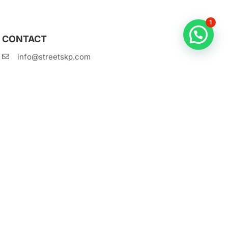
1
CONTACT
info@streetskp.com
632 94 19 72
Gran Vía 1, 48001 Bilbao, Bizkaia
Horaires: 10:00h - 20:00h
 game ?