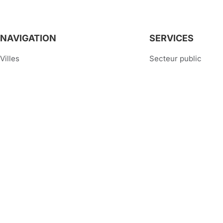
NAVIGATION
SERVICES
Villes
Secteur public
Team Building
Collaborateurs
Écoles
Creators
Carte cadeau
Qu’est-ce que Street 
© StreetSK