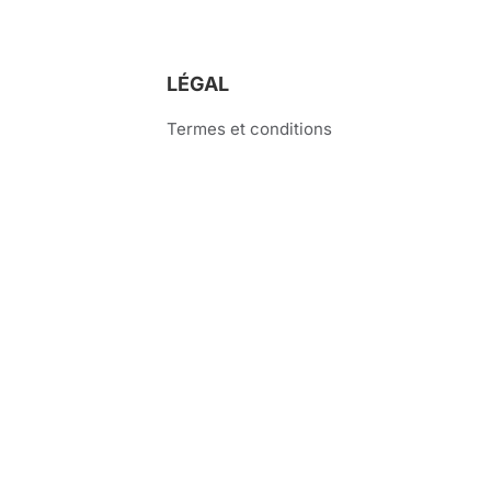
LÉGAL
Termes et conditions
Politique de confidentialité
Politique de remboursement
SKP ?
Comment ça marche ?
Qu’est-ce qu’un escape
P 2024 | Fait avec beaucoup
pour les amateurs d’escape game