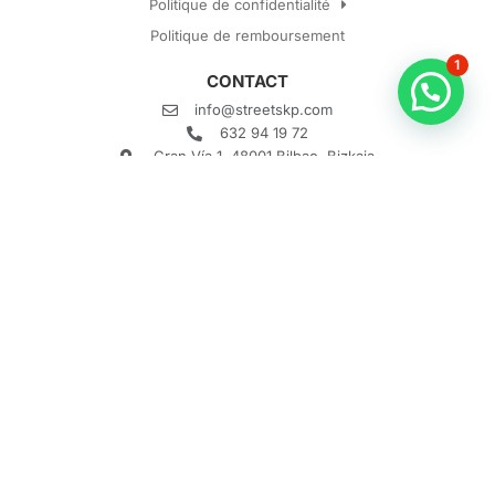
Politique de confidentialité
Politique de remboursement
1
CONTACT
info@streetskp.com
632 94 19 72
Gran Vía 1, 48001 Bilbao, Bizkaia
Horaires: 10:00h - 20:00h
Qu’est-ce que Street SKP ?
Comment ça marche ?
Qu’est-ce qu’un escape game ?