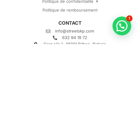
Politique de confidentialité
Politique de remboursement
1
CONTACT
info@streetskp.com
632 94 19 72
Gran Vía 1, 48001 Bilbao, Bizkaia
Horaires: 10:00h - 20:00h
Qu’est-ce que Street SKP ?
Comment ça marche ?
Qu’est-ce qu’un escape game ?