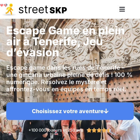
Escape Game en plein
air à Tenerife, Jeu
d’évasion
Escape game dans les rues de Tenerife –
une gincana urbaine pleine de défis ! 100 %
numérique. Résolvez le mystère et
affrontez-vous en équipes en temps réel.
Choisissez votre aventure
+100 000 joueurs et 250 avis




