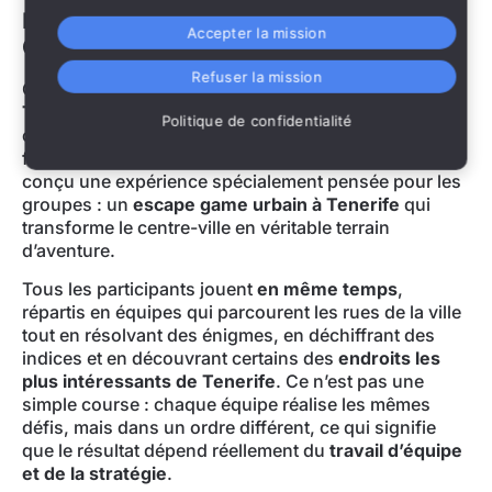
Escape Game Urbain à Tenerife pour
Accepter la mission
Groupes : Découvrez la Ville en Jouant
Refuser la mission
Organiser une activité pour un grand groupe à
Tenerife
n’est pas toujours simple, surtout lorsqu’on
Politique de confidentialité
cherche quelque chose d’original, dynamique et
facile à mettre en place. C’est pourquoi
Street SKP
a
conçu une expérience spécialement pensée pour les
groupes : un
escape game urbain à Tenerife
qui
transforme le centre-ville en véritable terrain
d’aventure.
Tous les participants jouent
en même temps
,
répartis en équipes qui parcourent les rues de la ville
tout en résolvant des énigmes, en déchiffrant des
indices et en découvrant certains des
endroits les
plus intéressants de Tenerife
. Ce n’est pas une
simple course : chaque équipe réalise les mêmes
défis, mais dans un ordre différent, ce qui signifie
que le résultat dépend réellement du
travail d’équipe
et de la stratégie
.