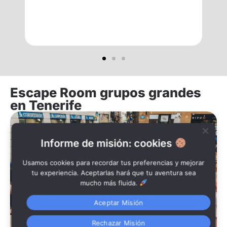
d
h
no
Escape Room grupos grandes
en Tenerife
Informe de misión: cookies
Usamos cookies para recordar tus preferencias y mejorar
tu experiencia. Aceptarlas hará que tu aventura sea
mucho más fluida.
Aceptar Misión
Rechazar Misión