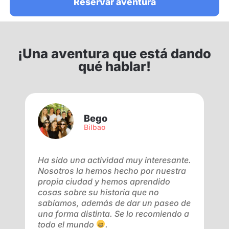
Reservar aventura
¡Una aventura que está dando
qué hablar!
Bego
Bilbao
Ha sido una actividad muy interesante.
M
Nosotros la hemos hecho por nuestra
u
propia ciudad y hemos aprendido
a
cosas sobre su historia que no
l
r
sabíamos, además de dar un paseo de
v
n
una forma distinta. Se lo recomiendo a
t
todo el mundo
.
o