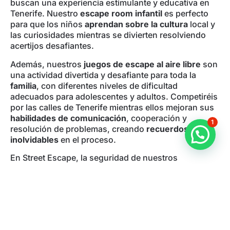
buscan una experiencia estimulante y educativa en
Tenerife. Nuestro
escape room infantil
es perfecto
para que los niños
aprendan sobre la cultura
local y
las curiosidades mientras se divierten resolviendo
acertijos desafiantes.
Además, nuestros
juegos de escape al aire libre
son
una actividad divertida y desafiante para toda la
familia
, con diferentes niveles de dificultad
adecuados para adolescentes y adultos. Competiréis
por las calles de Tenerife mientras ellos mejoran sus
habilidades de comunicación
, cooperación y
1
resolución de problemas, creando
recuerdos
inolvidables
en el proceso.
En Street Escape, la seguridad de nuestros
participantes es nuestra principal preocupación.
Monitoreamos la actividad en línea para garantizar
que nuestros
juegos al aire libre
sean seguros y
adecuados para todas las edades. Ofrecemos una
amplia variedad de horarios
y ubicaciones para que
puedas elegir la fecha y hora que más te convenga, y