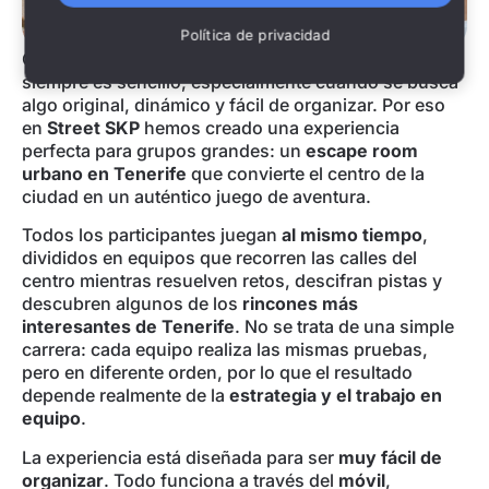
Política de privacidad
Organizar una actividad para grupos en
Tenerife
no
siempre es sencillo, especialmente cuando se busca
algo original, dinámico y fácil de organizar. Por eso
en
Street SKP
hemos creado una experiencia
perfecta para grupos grandes: un
escape room
urbano en Tenerife
que convierte el centro de la
ciudad en un auténtico juego de aventura.
Todos los participantes juegan
al mismo tiempo
,
divididos en equipos que recorren las calles del
centro mientras resuelven retos, descifran pistas y
descubren algunos de los
rincones más
interesantes de Tenerife
. No se trata de una simple
carrera: cada equipo realiza las mismas pruebas,
pero en diferente orden, por lo que el resultado
depende realmente de la
estrategia y el trabajo en
equipo
.
La experiencia está diseñada para ser
muy fácil de
organizar
. Todo funciona a través del
móvil
,