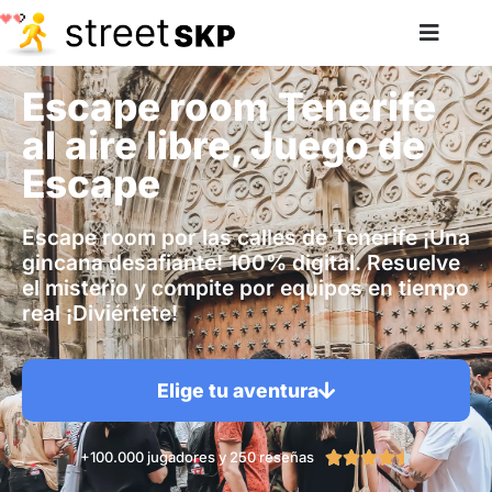
Escape room Tenerife
al aire libre, Juego de
Escape
Escape room por las calles de Tenerife ¡Una
gincana desafiante! 100% digital. Resuelve
el misterio y compite por equipos en tiempo
real ¡Diviértete!
Elige tu aventura
+100.000 jugadores y 250 reseñas




