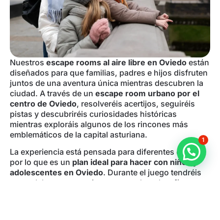
Nuestros
escape rooms al aire libre en Oviedo
están
diseñados para que familias, padres e hijos disfruten
juntos de una aventura única mientras descubren la
ciudad. A través de un
escape room urbano por el
centro de Oviedo
, resolveréis acertijos, seguiréis
pistas y descubriréis curiosidades históricas
mientras exploráis algunos de los rincones más
emblemáticos de la capital asturiana.
1
La experiencia está pensada para diferentes edades,
por lo que es un
plan ideal para hacer con niños y
adolescentes en Oviedo
. Durante el juego tendréis
que colaborar, comunicaros y resolver desafíos en
equipo, lo que convierte la actividad en una
experiencia divertida, educativa y dinámica.