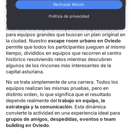
Rechazar Misión
Organizar una
actividad para grupos en Oviedo
no
Política de privacidad
siempre es fácil, y por eso en Street SKP hemos
diseñado una experiencia pensada especialmente
para equipos grandes que buscan un plan original en
la ciudad. Nuestro
escape room urbano en Oviedo
permite que todos los participantes jueguen al mismo
tiempo, divididos en equipos que recorren el centro
histórico resolviendo retos mientras descubren
algunos de los rincones más interesantes de la
capital asturiana.
No se trata simplemente de una carrera. Todos los
equipos realizan las mismas pruebas, pero en
distinto orden, lo que significa que el resultado
depende realmente del
trabajo en equipo, la
estrategia y la comunicación
. Esta dinámica
convierte la actividad en una experiencia ideal para
grupos de amigos, despedidas, eventos o team
building en Oviedo
.