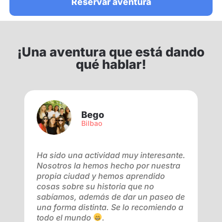
Reservar aventura
¡Una aventura que está dando
qué hablar!
Bego
Bilbao
Ha sido una actividad muy interesante.
M
Nosotros la hemos hecho por nuestra
u
propia ciudad y hemos aprendido
a
cosas sobre su historia que no
l
r
sabíamos, además de dar un paseo de
v
n
una forma distinta. Se lo recomiendo a
t
todo el mundo
.
o