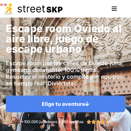
Escape room Oviedo al
aire libre, juego de
escape urbano
Escape room por las calles de Oviedo ¡Una
gymkana desafiante! 100% digital.
Resuelve el misterio y compite por equipos
en tiempo real ¡Diviértete!
Elige tu aventura
+100.000 jugadores y 250 reseñas




