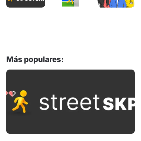
Street
Leer »
SKP®
?
Leer »
Más populares: