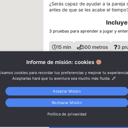
¿Serás capaz de ayudar a la pareja 
antes de que se les acabe el tiempo
Incluye
3 pruebas para aprender a jugar y ente
15 min
500 metros
3 pr
Hor
Informe de misión: cookies
El juego os deja
comenzar 20 mins ante
Usamos cookies para recordar tus preferencias y mejorar tu experiencia
Aceptarlas hará que tu aventura sea mucho más fluida.
10:00, 11:00, 12:00, 13:00, 16:00, 17
Aceptar Misión
*Siempre podrás modificar la fecha y l
Conexión a
disponibilidad).
Rechazar Misión
internet
Política de privacidad
Reser