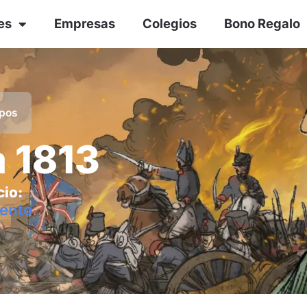
es
Empresas
Colegios
Bono Regalo
ipos
 1813
cio:
ento