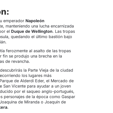
ón:
 su emperador
Napoleón
nte, manteniendo una lucha encarnizada
por el
Duque de Wellington
. Las tropas
nsula, quedando el último bastión bajo
ián.
tía ferozmente al asalto de las tropas
r fin se produjo una brecha en la
tas de revancha.
scubrirás la Parte Vieja de la ciudad
recorriendo los lugares más
Parque de Alderdi Eder, el Mercado de
 de San Vicente para ayudar a un joven
oducido por el saqueo anglo-portugués,
los personajes de la época como Gaspar
 Joaquina de Miranda o Joaquín de
kera
.