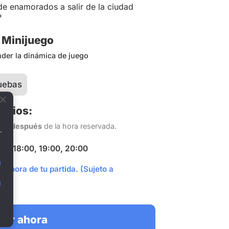
de enamorados a salir de la ciudad
?
 Minijuego
nder la dinámica de juego
uebas
arios:
s y después
de la hora reservada.
.
:00, 18:00, 19:00, 20:00
a hora de tu partida. (Sujeto a
var ahora