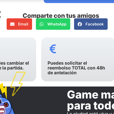
Comparte con tus amigos
Email
WhatsApp
Facebook
es cambiar el
Puedes solicitar el
e la partida.
reembolso TOTAL con 48h
de antelación
Game ma
para tod
La ciudad está viva y