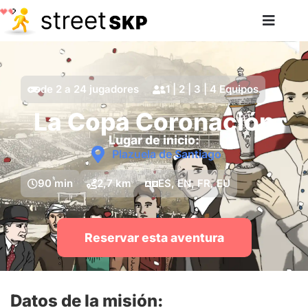
de 2 a 24 jugadores
1 | 2 | 3 | 4 Equipos
La Copa Coronación
Lugar de inicio:
Plazuela de Santiago
90 min
2,7 km
ES, EN, FR, EU
Reservar esta aventura
Datos de la misión: